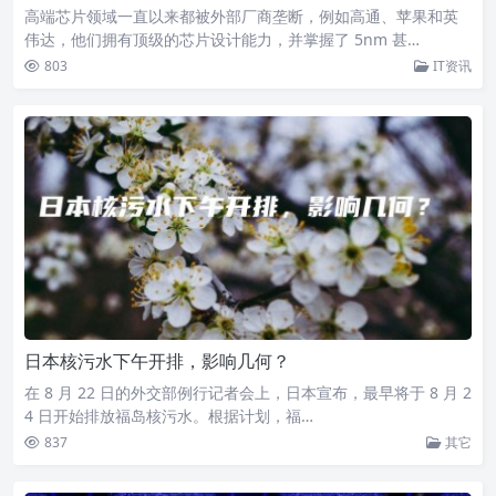
高端芯片领域一直以来都被外部厂商垄断，例如高通、苹果和英
伟达，他们拥有顶级的芯片设计能力，并掌握了 5nm 甚…
803
IT资讯
日本核污水下午开排，影响几何？
在 8 月 22 日的外交部例行记者会上，日本宣布，最早将于 8 月 2
4 日开始排放福岛核污水。根据计划，福…
837
其它