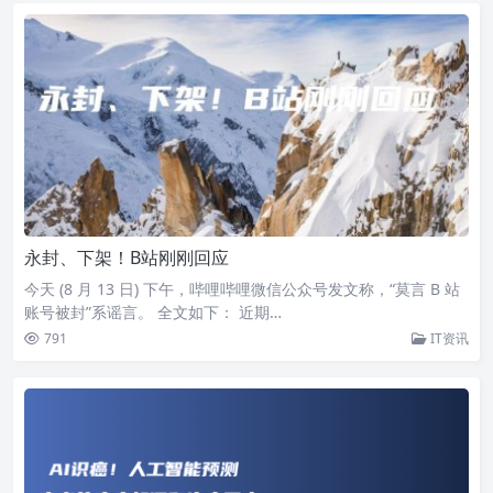
永封、下架！B站刚刚回应
今天 (8 月 13 日) 下午，哔哩哔哩微信公众号发文称，“莫言 B 站
账号被封”系谣言。 全文如下： 近期…
791
IT资讯