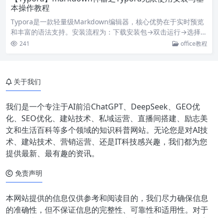
本操作教程
Typora是一款轻量级Markdown编辑器，核心优势在于实时预览
和丰富的语法支持。安装流程为：下载安装包→双击运行→选择安
装目录→完成安装。无限使用的方法是将破解文件放入安装目录
241
office教程
后，通过“帮助→关于→许可证信息”完成激活。基础操作包括通过
“文件→偏好设置”调整通用、外观、编辑器、图像四项配置，以及
在视图菜单开启大纲功能。该工具支持导出PDF、HTML、Word
关于我们
等多种格式。
我们是一个专注于AI前沿ChatGPT、DeepSeek、GEO优
化、SEO优化、建站技术、私域运营、直播间搭建、励志美
文和生活百科等多个领域的知识科普网站。无论您是对AI技
术、建站技术、营销运营、还是IT科技感兴趣，我们都为您
提供最新、最有趣的资讯。
免责声明
本网站提供的信息仅供参考和阅读目的，我们尽力确保信息
的准确性，但不保证信息的完整性、可靠性和适用性。对于