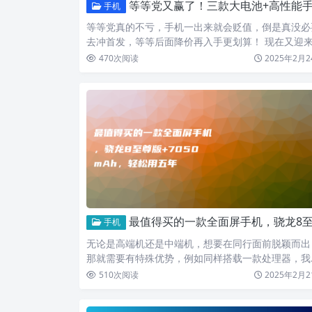
等等党又赢了！三款大电池+高性能手机，最低仅2149元
手机
等等党真的不亏，手机一出来就会贬值，倒是真没必
去冲首发，等等后面降价再入手更划算！ 现在又迎
次大捡漏的好…
470
次阅读
2025年2月2
最值得买的一款全面屏手机，骁龙8至尊版+7050mAh，轻松用五
手机
无论是高端机还是中端机，想要在同行面前脱颖而出
那就需要有特殊优势，例如同样搭载一款处理器，我
有大容量电池，…
510
次阅读
2025年2月2