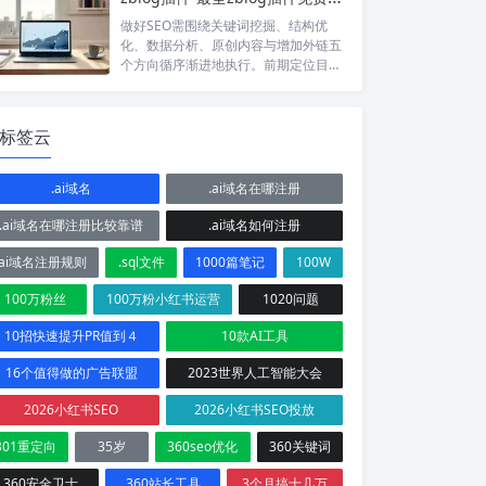
做好SEO需围绕关键词挖掘、结构优
化、数据分析、原创内容与增加外链五
个方向循序渐进地执行。前期定位目标
关键词并借助zblog插件扩展长尾词，
结构上需完善开头三要素、H标签、内
链及MIP与HTTPS改造。同时结合百度
标签云
指数等数据洞察用户需求，并持续产出
原创内容。zblog插件支持多源采集、
伪原创、自动内链、定时发布与跨CMS
.ai域名
.ai域名在哪注册
批量管理，可高效实现内容更新与SEO
优化。
.ai域名在哪注册比较靠谱
.ai域名如何注册
.ai域名注册规则
.sql文件
1000篇笔记
100W
100万粉丝
100万粉小红书运营
1020问题
10招快速提升PR值到４
10款AI工具
16个值得做的广告联盟
2023世界人工智能大会
2026小红书SEO
2026小红书SEO投放
301重定向
35岁
360seo优化
360关键词
360安全卫士
360站长工具
3个月搞十几万