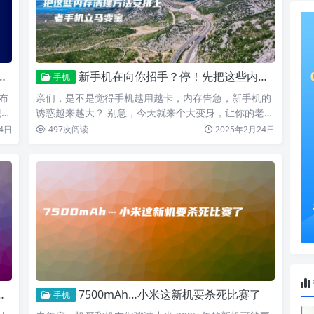
新手机在向你招手？停！先把这些内存清理方法安排上，老手机立马变宝
手机
布
亲们，是不是觉得手机越用越卡，内存告急，新手机的
现，
诱惑越来越大？ 别急，今天就来个大变身，让你的老手
机焕然一新，…
4日
497
次阅读
2025年2月24日
7500mAh…小米这新机要杀死比赛了
手机