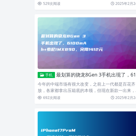
松赚点零花钱…
529
次阅读
2025年2月2
最划算的骁龙8Gen 3手机出现了，6100mAh+索尼IMX890，突降1412元
手机
今年的中端市场有很大改变，之前上一代都是百花齐
放，各家都拿出压箱底的本领，但现在新款一出来，
然形成了红米一家…
692
次阅读
2025年2月2