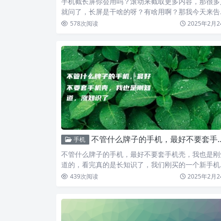
手机截长屏你会用吗？滚动来截取更多内容，那很多
就问了，长屏是干啥的呀？有啥用啊？那我今天来告
大家啊，截长屏…
578
次阅读
2025年2月2
不管什么牌子的手机，最好不要套手机壳，我也是刚知道，涨知识了
手机
不管什么牌子的手机，最好不要套手机壳，我也是刚
道的，看完真的是长知识了，我们刚买的一个新手机
很多朋友都比较…
439
次阅读
2025年2月2