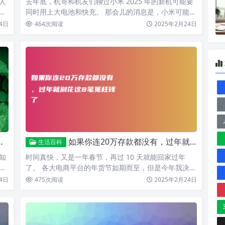
人
去年底，机哥和机友们聊过小米 2025 年的新机可能要
诉
同时用上大电池和快充。 那会儿的消息是，小米可能要
在 7…
4日
464
次阅读
2025年2月24日
如果你连20万存款都没有，过年就别花这8笔冤枉钱了
生活百科
知
时间真快，又是一年春节，再过 10 天就能回家过年
，
了。 各大电商平台的年货节如期而至，但是今年我决定
捂紧自己的…
4日
475
次阅读
2025年2月24日