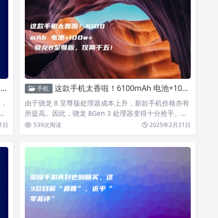
！
这款手机太香啦！6100mAh 电池+100w+ 骁龙8至尊版，仅两千五！
手机
 ，
由于骁龙 8 至尊版处理器成本上升，新款手机价格亦有
妙
所提高。因此，骁龙 8Gen 3 处理器变得十分抢手。许
多…
1日
539
次阅读
2025年2月21日