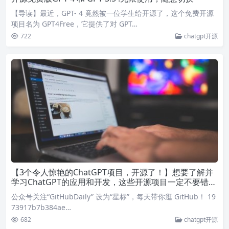
【导读】最近，GPT- 4 竟然被一位学生给开源了，这个免费开源
项目名为 GPT4Free，它提供了对 GPT…
722
chatgpt开源
【3个令人惊艳的ChatGPT项目，开源了！】想要了解并
学习ChatGPT的应用和开发，这些开源项目一定不要错
过！
公众号关注“GitHubDaily” 设为“星标”，每天带你逛 GitHub！ 19
73917b7b384ae…
682
chatgpt开源