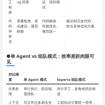
试
到端验证、B
兼容性验
错误提示中文友好
工
ug 排查
证、回归测
程
试
师
代
质量检查、优
代码验收、
能识别冗余代码，
码
化建议、规范
性能优化、
给出具体优化方案
评
校验
规范统一
审
员
●单 Agent vs 组队模式：效率差距肉眼可
见
对比维
度
单 Agent 模式
Experts 组队模式
任务处
串行执行，前后端
并行开工，多角色同步推
理
需排队
进