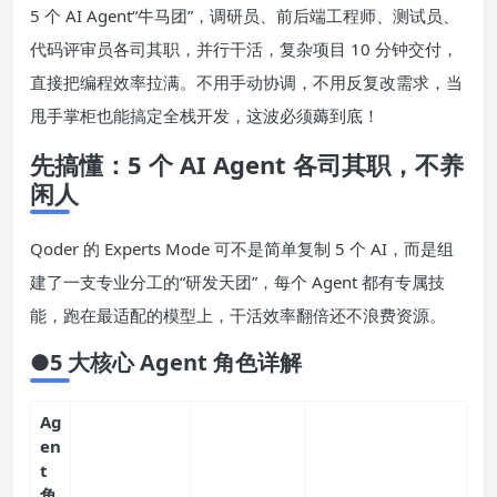
炸——Experts Mode 专家团队模式正式上线！一次性配齐
5 个 AI Agent“牛马团”，调研员、前后端工程师、测试员、
代码评审员各司其职，并行干活，复杂项目 10 分钟交付，
直接把编程效率拉满。不用手动协调，不用反复改需求，当
甩手掌柜也能搞定全栈开发，这波必须薅到底！
先搞懂：5 个 AI Agent 各司其职，不养
闲人
Qoder 的 Experts Mode 可不是简单复制 5 个 AI，而是组
建了一支专业分工的“研发天团”，每个 Agent 都有专属技
能，跑在最适配的模型上，干活效率翻倍还不浪费资源。
●5 大核心 Agent 角色详解
Ag
en