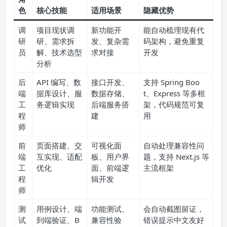
t
角
色
核心技能
适用场景
隐藏优势
调
项目现状调
新功能开
能自动梳理现有代
研
研、需求拆
发、复杂需
码架构，避免重复
员
解、技术选型
求对接
开发
分析
后
API 编写、数
接口开发、
支持 Spring Boo
端
据库设计、服
数据存储、
t、Express 等多框
工
务逻辑实现
后端服务搭
架，代码规范可复
程
建
用
师
前
页面搭建、交
可视化面
自动处理兼容性问
端
互实现、适配
板、用户界
题，支持 Next.js 等
工
优化
面、前端逻
主流框架
程
辑开发
师
测
用例设计、端
功能测试、
会自动截图留证，