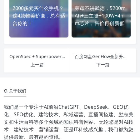
2000多元买什么手机？
荣耀不讲武德，5200m
这4款物美价廉，总有适
Ah+三主摄+100W+4n
合你的！
m芯片，售价再创新低
OpenSpec + Superpowers：2 个工具 4 步流程，让 AI 编程质量不再碰运气
百度网盘GenFlow全新升级，融合OpenClaw，支持多人AI协作
上一篇
下一篇
关于我们
我们是一个专注于AI前沿ChatGPT、DeepSeek、GEO优
化、SEO优化、建站技术、私域运营、直播间搭建、励志美
文和生活百科等多个领域的知识科普网站。无论您是对AI技
术、建站技术、营销运营、还是IT科技感兴趣，我们都为您