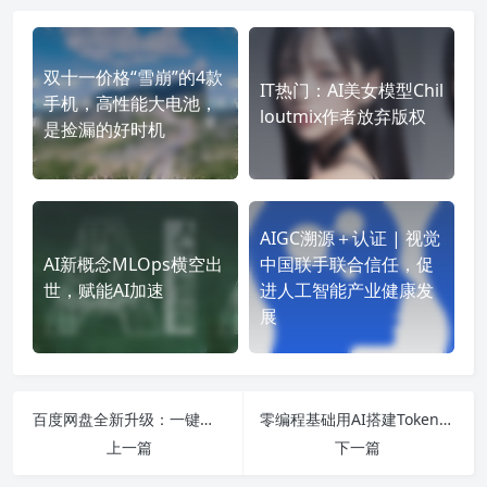
双十一价格“雪崩”的4款
IT热门：AI美女模型Chil
手机，高性能大电池，
loutmix作者放弃版权
是捡漏的好时机
AIGC溯源＋认证 | 视觉
AI新概念MLOps横空出
中国联手联合信任，促
世，赋能AI加速
进人工智能产业健康发
展
百度网盘全新升级：一键部署AI小龙虾 开箱即用
零编程基础用AI搭建Token中转第一步
上一篇
下一篇